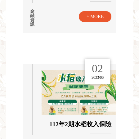
金
融
+ MORE
資
訊
02
2023/06
112年2期水稻收入保險