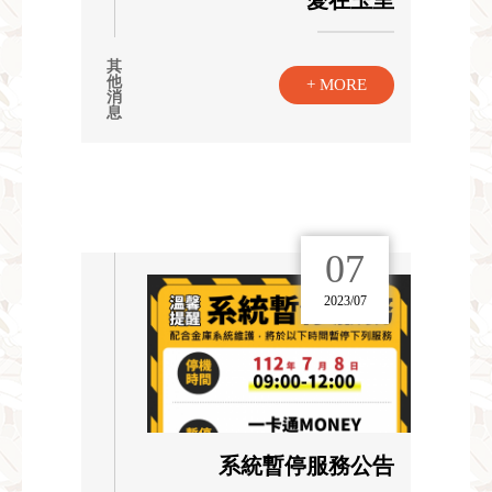
其
他
+ MORE
消
息
07
2023/07
系統暫停服務公告