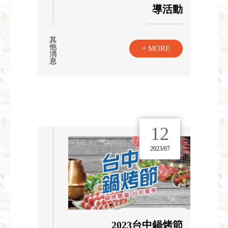
導活動
其
他
+ MORE
消
息
12
2023/07
2023台中鍋烤節