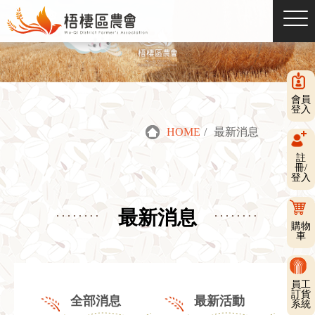
會員
登入
HOME
/
最新消息
註
冊/
登入
最新消息
購物
車
員工
訂貨
全部消息
最新活動
系統