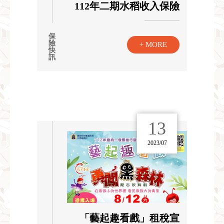
112年二期水稻收入保險
保
險
+ MORE
快
訊
13
2023/07
「藝起趣看戲」租稅宣