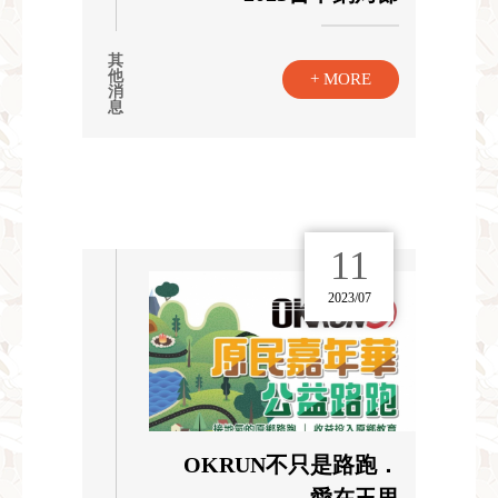
其
他
+ MORE
消
息
11
2023/07
OKRUN不只是路跑．
愛在玉里