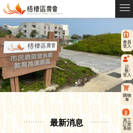
會員
登入
註
冊/
登入
購物
車
員工
最新消息
訂貨
系統