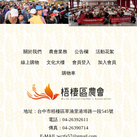
關於我們
農會業務
公告欄
活動花絮
線上購物
文化大樓
會員登入
加入會員
購物車
地址：台中市梧棲區草湳里港埠路一段545號
電話：04-26392611
傳真：04-26390714
E-MAIL:wctfa57@gmail.com