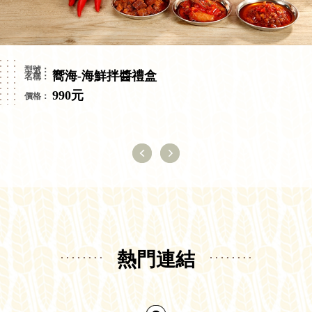
嚮海-海鮮拌醬禮盒
990元
熱門連結