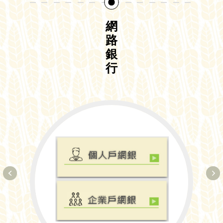
網
路
銀
行