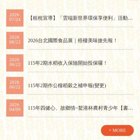
2026
【租稅宣導】「雲端新世界環保享便利」活動開跑
07/24
2026
2026台北國際食品展｜梧棲美味搶先報！
06/22
2026
115年2期水稻收入保險開始投保囉！
06/22
2026
115年2期作公糧稻穀之補申報(變更)
06/22
2026
115年四健心、故鄉情~鰲港杯農村青少年【書法】比賽
04/09
+ MORE