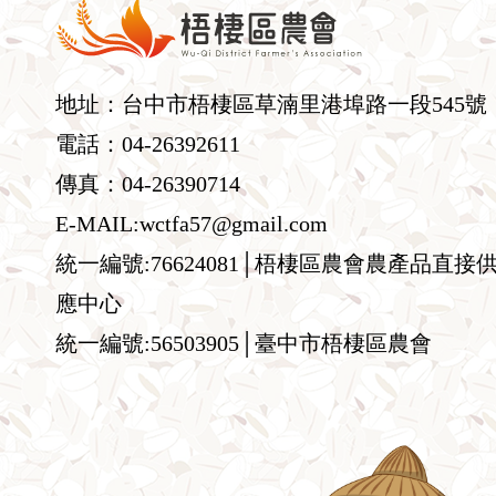
地址：台中市梧棲區草湳里港埠路一段545號
電話：04-26392611
傳真：04-26390714
E-MAIL:wctfa57@gmail.com
統一編號:76624081│梧棲區農會農產品直接
應中心
統一編號:56503905│臺中市梧棲區農會