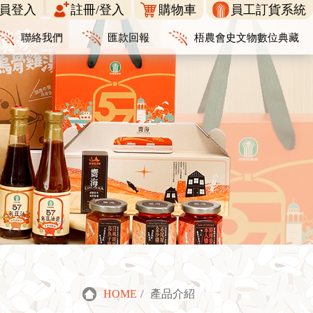
員登入
註冊/登入
購物車
員工訂貨系統
聯絡我們
匯款回報
梧農會史文物數位典藏
HOME
/
產品介紹