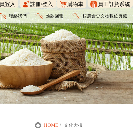
員登入
註冊/登入
購物車
員工訂貨系統
聯絡我們
匯款回報
梧農會史文物數位典藏
HOME
/
文化大樓