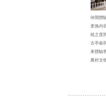
休閒體
更換內
統之度
古亭畚
來體驗
農村文