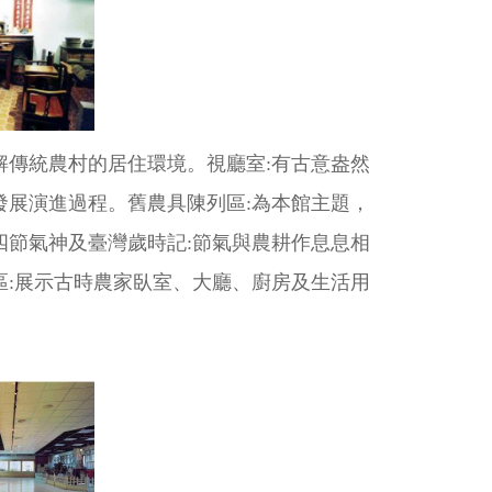
解傳統農村的居住環境。視廳室:有古意盎然
發展演進過程。舊農具陳列區:為本館主題，
四節氣神及臺灣歲時記:節氣與農耕作息息相
區:展示古時農家臥室、大廳、廚房及生活用