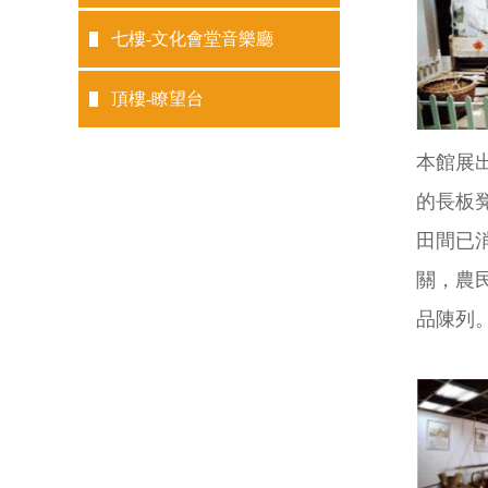
七樓-文化會堂音樂廳
頂樓-瞭望台
本館展
的長板
田間已
關，農
品陳列