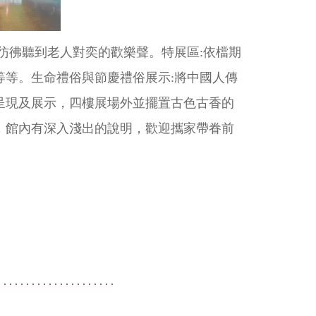
彷彿聽到老人對奕的歡樂聲。特展區:依檔期
等等。生命禮俗與節慶禮俗展示:將中國人傳
呈現及展示，四樓展場外並擺置古色古香的
，館內有深入淺出的說明，歡迎攜家帶眷前