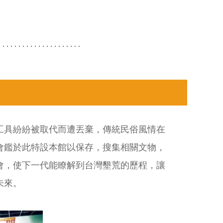
工具紛紛被取代而遭丟棄，傳統民俗風情在
會鑑於此特設本館以保存，搜集相關文物，
會，使下一代能瞭解到台灣墾荒的歷程，讓
未來。