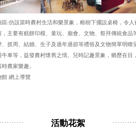
驗區:仿設當時農村生活和樂景象，榕樹下擺設桌椅，令人
容，主要有糕餅印模、童玩、廟會、文物、祭拜傳統食品
脺、抓周、結婚、生子及過年過節等禮俗及文物簡單明瞭
與牛車等，益發農村懷舊之情。兒時記趣景象，猶歷在目
舊時農家樂趣。
物館 網上導覽
活動花絮