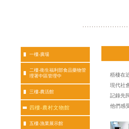
一樓-廣場
二樓-衛生福利部食品藥物管
梧棲在
理署中區管理中
現代社
三樓-農活館
記錄先
他們感
四樓-農村文物館
五樓-漁業展示館