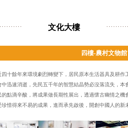
文化大樓
四樓-農村文物館
近四十餘年來環境劇烈轉變下，居民原本生活器具及耕作
會中迅速消逝，先民五千年的智慧結晶勢必沒落流失，本
民的點滴辛酸，將成果做長期性展出，透過懷古幽情之機
受珍惜得來不易的成果，進而承先啟後，開創中國人的新