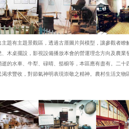
出主題有主題景觀區，透過古厝圖片與模型，讓參觀者瞭
凳、木桌擺設，影視設備播放本會的營運理念方向及農業
消逝的水車、牛犁、碌晴、笳櫥等，本區應有盡有。二十
民渴求豐收，對節氣神明表現崇敬之精神。農村生活文物
。